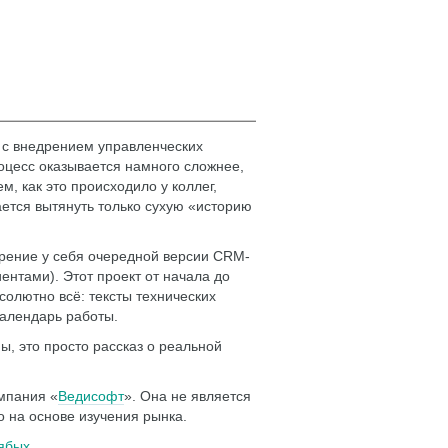
 с внедрением управленческих
процесс оказывается намного сложнее,
м, как это происходило у коллег,
ется вытянуть только сухую «историю
дрение у себя очередной версии CRM-
ентами). Этот проект от начала до
солютно всё: тексты технических
календарь работы.
ы, это просто рассказ о реальной
омпания «
Ведисофт
». Она не является
 на основе изучения рынка.
ябых
.