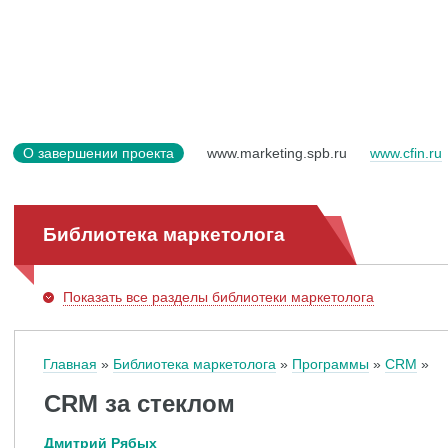
О завершении проекта
www.marketing.spb.ru
www.cfin.ru
Библиотека маркетолога
Показать
все разделы библиотеки маркетолога
Главная
Библиотека маркетолога
Программы
CRM
CRM за стеклом
Дмитрий Рябых