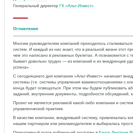
Генеральный директор
ГК «Альт-Инвест»
Оглавление
Многим руководителям компаний приходилось сталкиваться
систем. И каждый из них знает, что в реальной жизни этот 
чем это написано в рекламных буклетах. А познакомится с те
бывает довольно трудно — из компаний и их внедренцев уда
успеха».
С сегодняшнего дня компания «Альт-Инвест» начинает вне
системы (т.е. системы управления взаимоотношениями с кли
конца будет освещаться. При этом мы будем публиковать аб
заданий, внутренние документы, подробности обсуждений, 
Проект не является рекламой какой-либо компании и систем
управленческой практике.
В качестве компании, внедрявшей систему, привлекалась к
нашим партнером или рекламодателем и выбиралась просто
Оперативный поток публикаций доступен в
Блоге Дмитрия Р