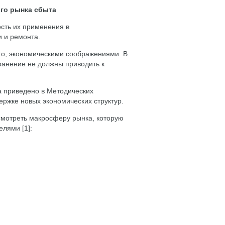
ого рынка сбыта
ость их применения в
и и ремонта.
го, экономическими соображениями. В
ранение не должны приводить к
.
а приведено в Методических
ржке новых экономических структур.
смотреть макросферу рынка, которую
лями [1]: