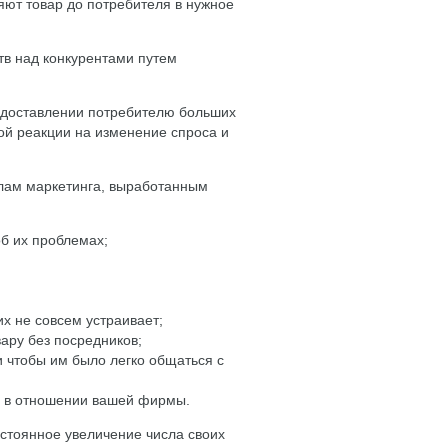
яют товар до потребителя в нужное
тв над конкурентами путем
едоставлении потребителю больших
рой реакции на изменение спроса и
илам маркетинга, выработанным
об их проблемах;
их не совсем устраивает;
вару без посредников;
и чтобы им было легко общаться с
и в отношении вашей фирмы.
стоянное увеличение числа своих