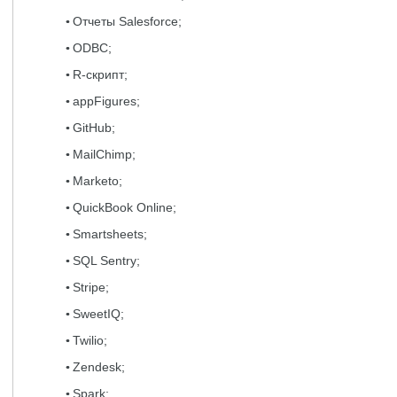
Отчеты Salesforce;
ODBC;
R-скрипт;
appFigures;
GitHub;
MailChimp;
Marketo;
QuickBook Online;
Smartsheets;
SQL Sentry;
Stripe;
SweetIQ;
Twilio;
Zendesk;
Spark;