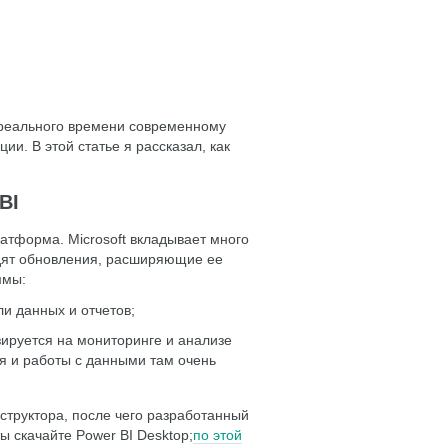
 реального времени современному
. В этой статье я рассказал, как
BI
атформа. Microsoft вкладывает много
ходят обновления, расширяющие ее
ммы:
и данных и отчетов;
ируется на мониторинге и анализе
ия и работы с данными там очень
нструктора, после чего разработанный
ы скачайте Power BI Desktop;
по этой