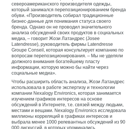
североамериканского производителя одежды,
который занимался перепозиционированием бренда
обуви. «Производитель собирал традиционные
бизнес-данные для понимания статуса своего
бренда. Однако он не проводил значительного
анализа обсуждений своих продуктов в социальных
медиа, – говорит Жози Латандрес (Josee
Latendresse), руководитель фирмы Latendresse
Groupe Conseil, которая консультирует компанию по
вопросам перепозиционирования. – Мы не уделяли
должного внимания богатейшему пласту
информации, которую можно бы найти через
социальные медиа».
Чтобы расширить область анализа, Жози Латандрес
использовала в работе экспертизу и технологии
компании Nexalogy Environics, которая занимается
изучением графиков интересов на основе
обсуждений в Интернете, т.е. связей между людьми,
местами и вещами. Nexalogy Environics исследовала
миллионы корреляций в графиках интересов и
выбрала менее 1000 релевантных обсуждений из 90
000 дискуссий, в которых упоминались