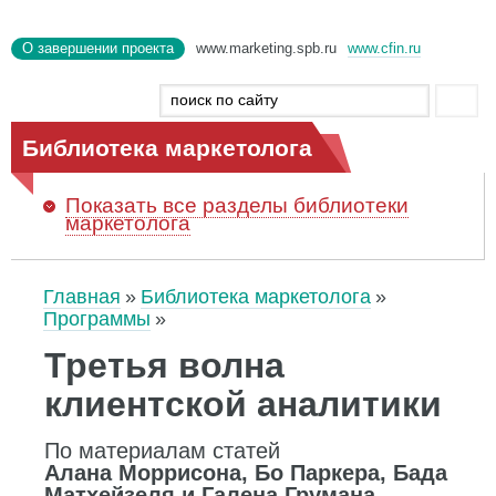
О завершении проекта
www.marketing.spb.ru
www.cfin.ru
Библиотека маркетолога
Показать
все разделы библиотеки
маркетолога
Главная
Библиотека маркетолога
Программы
Третья волна
клиентской аналитики
По материалам статей
Алана Моррисона, Бо Паркера, Бада
Матхейзеля и Галена Грумана