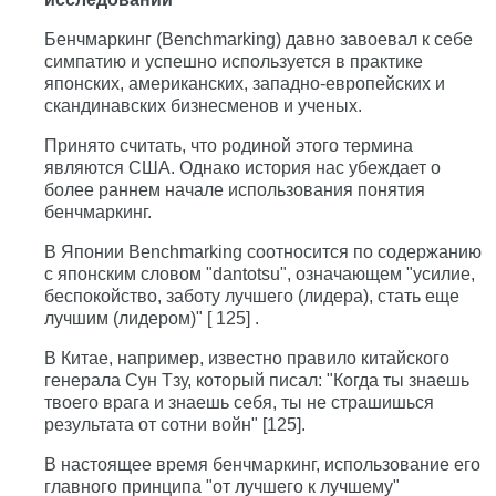
Бенчмаркинг (Benchmarking) давно завоевал к себе
симпатию и успешно используется в практике
японских, американских, западно-европейских и
скандинавских бизнесменов и ученых.
Принято считать, что родиной этого термина
являются США. Однако история нас убеждает о
более раннем начале использования понятия
бенчмаркинг.
В Японии Benchmarking соотносится по содержанию
с японским словом "dantotsu", означающем "усилие,
беспокойство, заботу лучшего (лидера), стать еще
лучшим (лидером)" [ 125] .
В Китае, например, известно правило китайского
генерала Сун Тзу, который писал: "Когда ты знаешь
твоего врага и знаешь себя, ты не страшишься
результата от сотни войн" [125].
В настоящее время бенчмаркинг, использование его
главного принципа "от лучшего к лучшему"