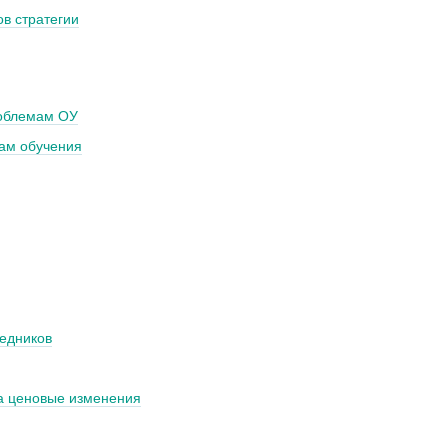
в стратегии
роблемам ОУ
ам обучения
редников
на ценовые изменения