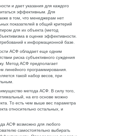
ости и дает указания для каждого
считаться эффективным. Для
кже в том, что менеджерам нет
ьных показателей в общий критерий
нтиром для их объекта (метод
убъективизма в оценке эффективности.
 требований к информационной базе.
ости АСФ обладает еще одним
тствии риска субъективного суждения
ку. Метод АСФ предполагает
ем линейного программирования.
ляется такой набор весов, при
льным.
еимущество метода АСФ. В силу того,
тимальный, на его основе можно
кта. То есть чем выше вес параметра
екта относительно остальных, и
ода АСФ возможно для любого
ьзователю самостоятельно выбирать