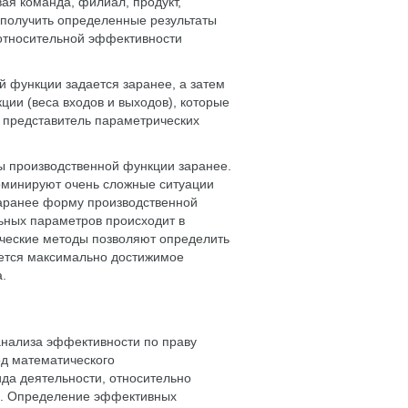
вая команда, филиал, продукт,
 получить определенные результаты
 относительной эффективности
 функции задается заранее, а затем
ии (веса входов и выходов), которые
 представитель параметрических
 производственной функции заранее.
доминируют очень сложные ситуации
заранее форму производственной
ьных параметров происходит в
ические методы позволяют определить
ется максимально достижимое
.
нализа эффективности по праву
од математического
да деятельности, относительно
в. Определение эффективных