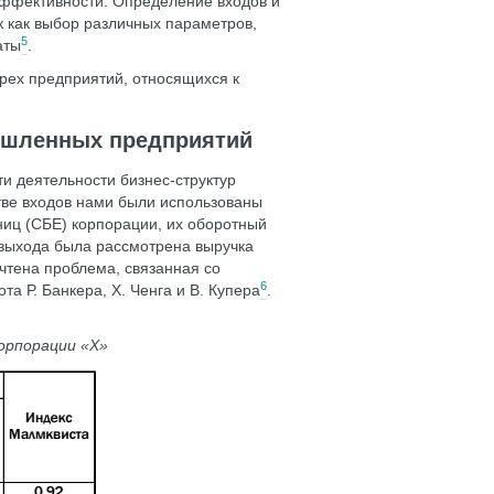
эффективности. Определение входов и
 как выбор различных параметров,
5
аты
.
рех предприятий, относящихся к
ышленных предприятий
и деятельности бизнес-структур
ве входов нами были использованы
ниц (СБЕ) корпорации, их оборотный
е выхода была рассмотрена выручка
чтена проблема, связанная со
6
а Р. Банкера, Х. Ченга и В. Купера
.
рпорации «Х»