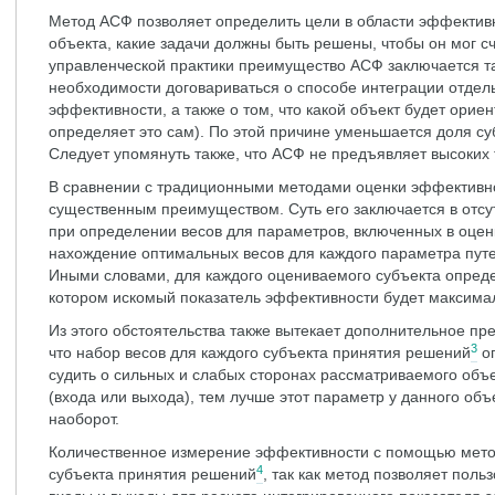
Метод АСФ позволяет определить цели в области эффективн
объекта, какие задачи должны быть решены, чтобы он мог 
управленческой практики преимущество АСФ заключается та
необходимости договариваться о способе интеграции отдел
эффективности, а также о том, что какой объект будет орие
определяет это сам). По этой причине уменьшается доля с
Следует упомянуть также, что АСФ не предъявляет высоких
В сравнении с традиционными методами оценки эффективн
существенным преимуществом. Суть его заключается в отсу
при определении весов для параметров, включенных в оцен
нахождение оптимальных весов для каждого параметра пут
Иными словами, для каждого оцениваемого субъекта опреде
котором искомый показатель эффективности будет максима
Из этого обстоятельства также вытекает дополнительное пр
3
что набор весов для каждого субъекта принятия решений
оп
судить о сильных и слабых сторонах рассматриваемого объе
(входа или выхода), тем лучше этот параметр у данного объ
наоборот.
Количественное измерение эффективности с помощью мет
4
субъекта принятия решений
, так как метод позволяет пол