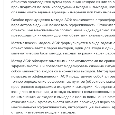
объектов производится путем сравнения каждого из них со 
производиться по всем исследуемым входам и выходам, ко
обязаны иметь единые единицы измерения или быть выраж
Особое преимущество метода АСФ заключается в трансфор
параметров в единый показатель эффективности. Относит
объекты, чье максимальное соотношение индивидуально вз
превосходится никакими другими объектами анализируемой
Математически модель АСФ формулируется в виде задачи 
объект описывается парой векторов, один для входа и один
математической базы метода выходит за рамки нашей рабо
Метод АСФ обладает заметными преимуществами по сравне
эффективности. Он позволяет моделировать сложные ситуац
собой множество входов со множеством выходов. Метод пр
показателю эффективности. АСФ представляет собой алгор
точное определение референтных пунктов (объектов с мак
пространстве задаваемом входами и выходами. Координаты 
как целевые значения, и отсюда вытекают количественные 
по изменению их входов и выходов с целью повышения эффе
относительной эффективности объекта происходит через пр
максимальной эффективностью, интерпретация значений э
от шкал измерения входов и выходов.