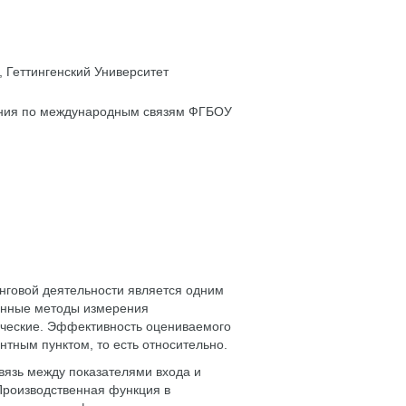
 Геттингенский Университет
вления по международным связям ФГБОУ
нговой деятельности является одним
венные методы измерения
ические. Эффективность оцениваемого
тным пунктом, то есть относительно.
вязь между показателями входа и
Производственная функция в