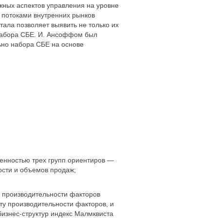
жных аспектов управления на уровне
 потоками внутренних рынков
тала позволяет выявить не только их
 набора СБЕ. И. Ансоффом был
ьно набора СБЕ на основе
енностью трех групп ориентиров —
сти и объемов продаж;
й производительности факторов
сту производительности факторов, и
бизнес-структур индекс Малмквиста