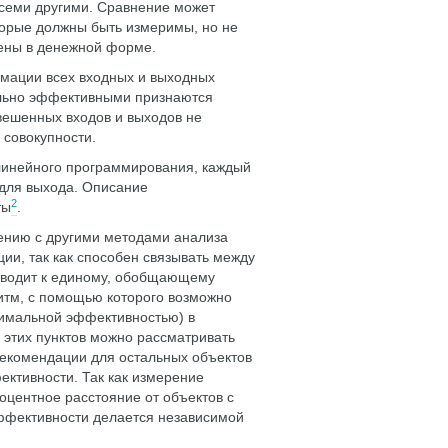
всеми другими. Сравнение может
торые должны быть измеримы, но не
ены в денежной форме.
мации всех входных и выходных
ельно эффективными признаются
вешенных входов и выходов не
 совокупности.
линейного программирования, каждый
 для выхода. Описание
2
ты
.
нию с другими методами анализа
ии, так как способен связывать между
иводит к единому, обобщающему
итм, с помощью которого возможно
симальной эффективностью) в
этих пунктов можно рассматривать
рекомендации для остальных объектов
ктивности. Так как измерение
оцентное расстояние от объектов с
ффективности делается независимой