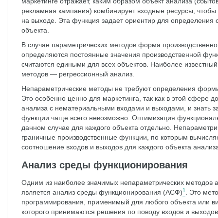
маркетинге отражает, каким образом объект анализа (сбыто
рекламная кампания) комбинирует входные ресурсы, чтобы
на выходе. Эта функция задает ориентир для определения
объекта.
В случае параметрических методов форма производственной
определяются постоянные значения производственной функц
считаются едиными для всех объектов. Наиболее известный
методов — регрессионный анализ.
Непараметрические методы не требуют определения формы
Это особенно ценно для маркетинга, так как в этой сфере 
анализа с нематериальными входами и выходами, и знать 
функции чаще всего невозможно. Оптимизация функционал
данном случае для каждого объекта отдельно. Непараметр
граничные производственные функции, по которым вычисля
соотношение входов и выходов для каждого объекта анализа
Анализ среды функционирования
Одним из наиболее значимых непараметрических методов а
1
является анализ среды функционирования (АСФ)
. Это мет
программирования, применимый для любого объекта или ви
которого принимаются решения по поводу входов и выходо