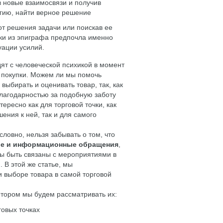
в новые взаимосвязи и получив
гию, найти верное решение
от решения задачи или поискав ее
нки из эпиграфа предпочла именно
уации усилий.
дят с человеческой психикой в момент
 покупки. Можем ли мы помочь
выбирать и оценивать товар, так, как
благодарностью за подобную заботу
тересно как для торговой точки, как
ения к ней, так и для самого
словно, нельзя забывать о том, что
ые и информационные обращения
,
ны быть связаны с мероприятиями в
. В этой же статье, мы
 выборе товара в самой торговой
отором мы будем рассматривать их:
говых точках