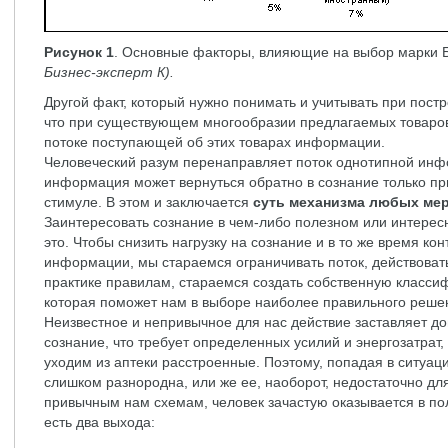
Рисунок 1
. Основные факторы, влияющие на выбор марки Б
Бизнес-эксперт К).
Другой факт, который нужно понимать и учитывать при пост
что при существующем многообразии предлагаемых товаров,
потоке поступающей об этих товарах информации.
Человеческий разум перенаправляет поток однотипной инф
информация может вернуться обратно в сознание только п
стимуле. В этом и заключается
суть механизма любых мер
Заинтересовать сознание в чем-либо полезном или интересн
это. Чтобы снизить нагрузку на сознание и в то же время к
информации, мы стараемся ограничивать поток, действоват
практике правилам, стараемся создать собственную класс
которая поможет нам в выборе наиболее правильного реше
Неизвестное и непривычное для нас действие заставляет д
сознание, что требует определенных усилий и энергозатрат, 
уходим из аптеки расстроенные. Поэтому, попадая в ситуа
слишком разнородна, или же ее, наоборот, недостаточно дл
привычным нам схемам, человек зачастую оказывается в пол
есть два выхода: