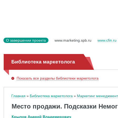
О завершении проекта
www.marketing.spb.ru
www.cfin.ru
Библиотека маркетолога
Показать
все разделы библиотеки маркетолога
Главная
Библиотека маркетолога
Маркетинг менеджмент
Место продажи. Подсказки Немо
Крылов Андрей Владимирович