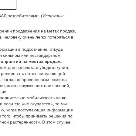
АД потребителями. (
Источник:
роении продвижения на метах продаж,
 человеку очень легко потеряться в
ормации в подсознание, откуда
ри сильном или нестандартном
оприятий на местах продаж
.
ом для человека и убедить купить
онтролировать поток поступающей
ь согласно проверенным нами на
ификацию окружающих нас явлений,
ния.
ополнительно мобилизовать наше
и если это «не окупается», то мы
цию, когда поступающая информация
я того, чтобы принимать решения по
ной растерянности. В этом случае,