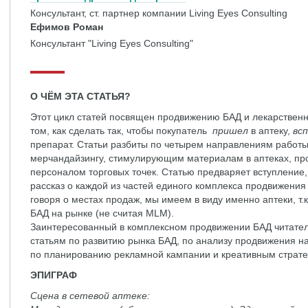
Консультант, ст. партнер компании Living Eyes Consulting
Ефимов Роман
Консультант "Living Eyes Consulting"
О ЧЁМ ЭТА СТАТЬЯ?
Этот цикл статей посвящен продвижению БАД и лекарственн
том, как сделать так, чтобы покупатель
пришел
в аптеку,
вс
препарат. Статьи разбиты по четырем направлениям работы
мерчандайзингу, стимулирующим материалам в аптеках, пр
персоналом торговых точек. Статью предваряет вступление,
рассказ о каждой из частей единого комплекса продвижения
говоря о местах продаж, мы имеем в виду именно аптеки, т.к
БАД на рынке (не считая MLM).
Заинтересованный в комплексном продвижении БАД читател
статьям по развитию рынка БАД, по анализу продвижения н
по планированию рекламной кампании и креативным страте
ЭПИГРАФ
Сцена в сетевой аптеке: