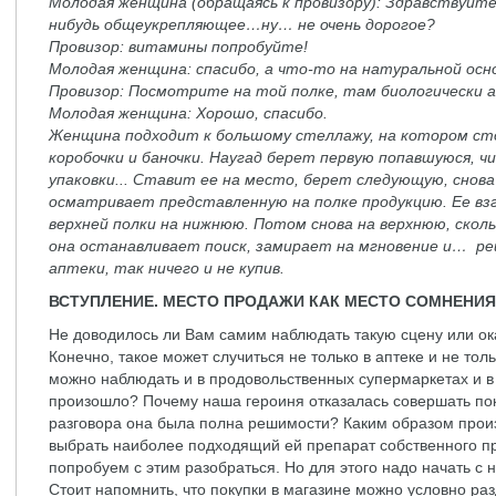
Молодая женщина (обращаясь к провизору): Здравствуйте
нибудь общеукрепляющее…ну… не очень дорогое?
Провизор: витамины попробуйте!
Молодая женщина: спасибо, а что-то на натуральной осно
Провизор: Посмотрите на той полке, там биологически 
Молодая женщина: Хорошо, спасибо.
Женщина подходит к большому стеллажу, на котором ст
коробочки и баночки. Наугад берет первую попавшуюся,
упаковки... Ставит ее на место, берет следующую, снов
осматривает представленную на полке продукцию. Ее вз
верхней полки на нижнюю. Потом снова на верхнюю, скол
она останавливает поиск, замирает на мгновение и… р
аптеки, так ничего и не купив.
ВСТУПЛЕНИЕ. МЕСТО ПРОДАЖИ КАК МЕСТО СОМНЕНИЯ
Не доводилось ли Вам самим наблюдать такую сцену или ок
Конечно, такое может случиться не только в аптеке и не то
можно наблюдать и в продовольственных супермаркетах и в 
произошло? Почему наша героиня отказалась совершать поку
разговора она была полна решимости? Каким образом прои
выбрать наиболее подходящий ей препарат собственного п
попробуем с этим разобраться. Но для этого надо начать с 
Стоит напомнить, что покупки в магазине можно условно раз