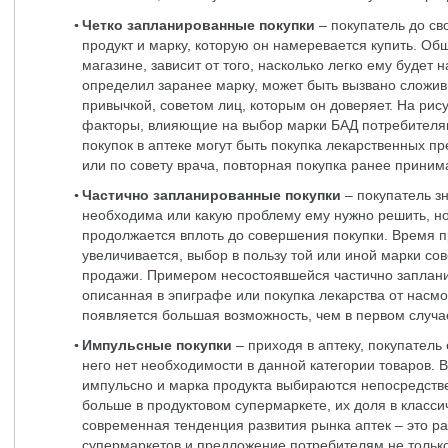
Четко запланированные покупки
– покупатель до св
продукт и марку, которую он намеревается купить. Об
магазине, зависит от того, насколько легко ему будет 
определил заранее марку, может быть вызвано сложив
привычкой, советом лиц, которым он доверяет. На ри
факторы, влияющие на выбор марки БАД потребител
покупок в аптеке могут быть покупка лекарственных 
или по совету врача, повторная покупка ранее прини
Частично запланированные покупки
– покупатель зн
необходима или какую проблему ему нужно решить, н
продолжается вплоть до совершения покупки. Время п
увеличивается, выбор в пользу той или иной марки со
продажи. Примером несостоявшейся частично заплани
описанная в эпиграфе или покупка лекарства от насмо
появляется большая возможность, чем в первом случа
Импульсные покупки
– приходя в аптеку, покупатель
него нет необходимости в данной категории товаров. 
импульсно и марка продукта выбираются непосредстве
больше в продуктовом супермаркете, их доля в классич
современная тенденция развития рынка аптек – это ра
супермаркетов и предложение потребителям не только