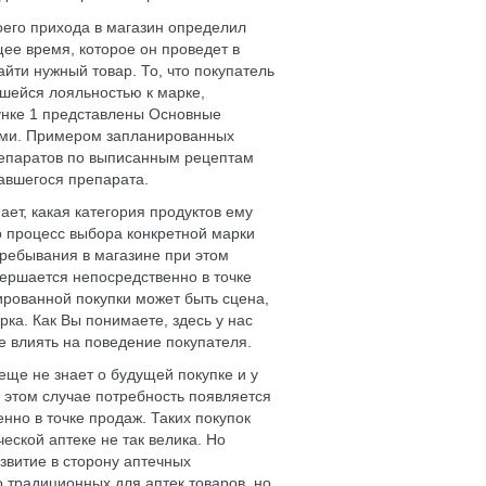
оего прихода в магазин определил
щее время, которое он проведет в
найти нужный товар. То, что покупатель
шейся лояльностью к марке,
сунке 1 представлены Основные
ями. Примером запланированных
препаратов по выписанным рецептам
мавшегося препарата.
ает, какая категория продуктов ему
о процесс выбора конкретной марки
ребывания в магазине при этом
вершается непосредственно в точке
рованной покупки может быть сцена,
рка. Как Вы понимаете, здесь у нас
е влиять на поведение покупателя.
 еще не знает о будущей покупке и у
В этом случае потребность появляется
нно в точке продаж. Таких покупок
еской аптеке не так велика. Но
звитие в сторону аптечных
 традиционных для аптек товаров, но