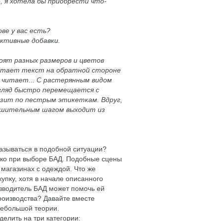
, я хотела бы приобрести что-
ве у вас есть?
активные добавки.
оят разных размеров и цветов
 читает текст на обратной стороне
а читает... С растерянным видом
гляд быстро перемещается с
ьзит по пестрым этикеткам. Вдруг,
ешительным шагом выходит из
азываться в подобной ситуации?
лько при выборе БАД. Подобные сцены
магазинах с одеждой. Что же
пку, хотя в начале описанного
зводитель БАД может помочь ей
роизводства? Давайте вместе
небольшой теории.
делить на три категории: