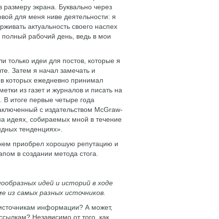
 размеру экрана. Буквально через
овой для меня ниве деятельности: я
рживать актуальность своего наспех
 полный рабочий день, ведь в мои
!
и только идеи для постов, которые я
те. Затем я начал замечать и
 в которых ежедневно принимал
метки из газет и журналов и писать на
 В итоге первые четыре года
заключенный с издательством McGraw-
 на идеях, собираемых мной в течение
идных тенденциях».
енем приобрел хорошую репутацию и
апом в создании метода стога.
ообразных идей и историй в ходе
е из самых разных источников.
 источникам информации? А может,
ссылкам? Независимо от того, как