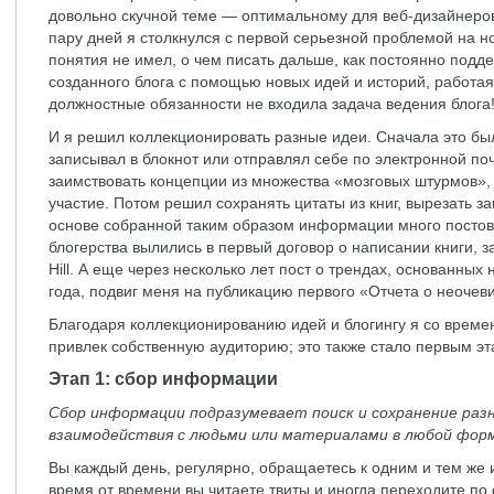
довольно скучной теме — оптимальному для веб-дизайнеров
пару дней я столкнулся с первой серьезной проблемой на н
понятия не имел, о чем писать дальше, как постоянно подде
созданного блога с помощью новых идей и историй, работая
должностные обязанности не входила задача ведения блога
И я решил коллекционировать разные идеи. Сначала это был
записывал в блокнот или отправлял себе по электронной поч
заимствовать концепции из множества «мозговых штурмов»,
участие. Потом решил сохранять цитаты из книг, вырезать за
основе собранной таким образом информации много постов.
блогерства вылились в первый договор о написании книги, 
Hill. А еще через несколько лет пост о трендах, основанных
года, подвиг меня на публикацию первого «Отчета о неочев
Благодаря коллекционированию идей и блогингу я со врем
привлек собственную аудиторию; это также стало первым эт
Этап 1: сбор информации
Сбор информации подразумевает поиск и сохранение разн
взаимодействия с людьми или материалами в любой форм
Вы каждый день, регулярно, обращаетесь к одним и тем же
время от времени вы читаете твиты и иногда переходите по 