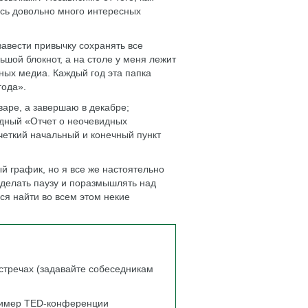
ось довольно много интересных
завести привычку сохранять все
ьшой блокнот, а на столе у меня лежит
зных медиа. Каждый год эта папка
года».
варе, а завершаю в декабре;
одный «Отчет о неочевидных
 четкий начальный и конечный пункт
й график, но я все же настоятельно
сделать паузу и поразмышлять над
ся найти во всем этом некие
стречах (задавайте собеседникам
пример TED-конференции