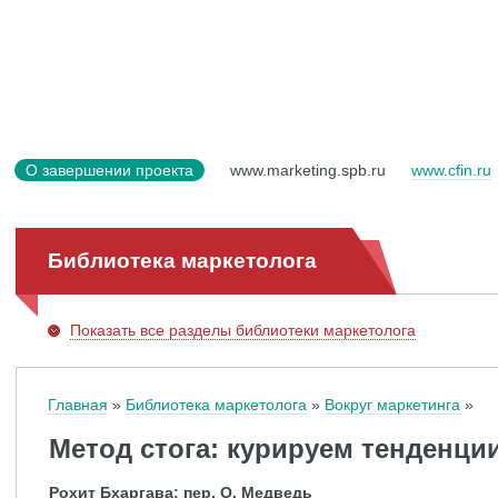
О завершении проекта
www.marketing.spb.ru
www.cfin.ru
Библиотека маркетолога
Показать
все разделы библиотеки маркетолога
Главная
Библиотека маркетолога
Вокруг маркетинга
Метод стога: курируем тенденции
Рохит Бхаргава; пер. О. Медведь