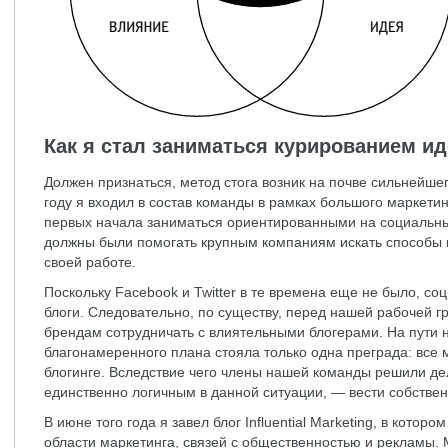
Как я стал заниматься курированием и
Должен признаться, метод стога возник на почве сильнейше
году я входил в состав команды в рамках большого маркетин
первых начала заниматься ориентированными на социальны
должны были помогать крупным компаниям искать способы 
своей работе.
Поскольку Facebook и Twitter в те времена еще не было, с
блоги. Следовательно, по существу, перед нашей рабочей г
брендам сотрудничать с влиятельными блогерами. На пути 
благонамеренного плана стояла только одна преграда: все 
блогинге. Вследствие чего члены нашей команды решили дел
единственно логичным в данной ситуации, — вести собствен
В июне того года я завел блог Influential Marketing, в котор
области маркетинга, связей с общественностью и рекламы.