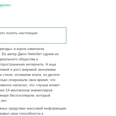
ругих»
то понять настоящее.
тренды» в корне изменила
. Ее автор Джон Нейсбит одним из
риального общества к
аспространения интернета. А еще
тевой и рост мировой экономики.
 стиле, оптимизм книги, из десяти
лько опережали свое время, что
торженно написал, что «лучше может
лее 14 миллионов экземпляров
 мире бестселлером, который
лет.
азных средствах массовой информации
азвил свои способности к