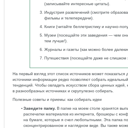
(записывайте интересные цитаты).
Индустрия развлечений (смотрите образо
фильмы и телепередачи).
Книги (читайте беллетристику и научно-поп
Музеи (посещайте эти заведения — чем он
тем лучше!).
Журналы и газеты (как можно более далеки
Путешествия (посещайте даже не слишком э
На первый взгляд этот список источников может показатьс
источники информации редко позволяют собрать идеальный
тенденций. Чтобы овладеть искусством сбора ценных идей, 
в разнообразных источниках и скрупулезно собирать.
Полезные советы и приемы: как собирать идеи
Заведите папку.
В папке на моем столе хранятся выпис
распечатки материалов из интернета, брошюры с кон
на бумаге, которые я счел любопытными. Эта папка п
сконцентрированном и наглядном виде. Вы также може