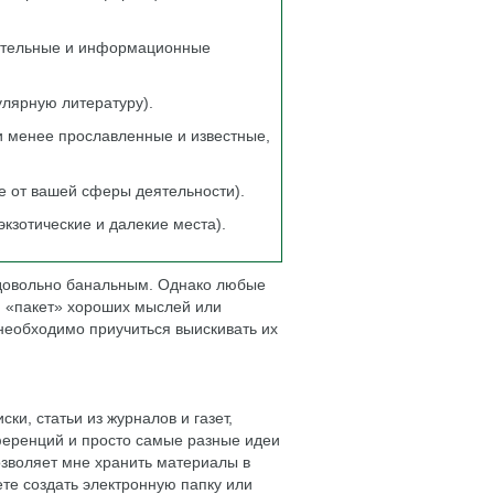
вательные и информационные
улярную литературу).
и менее прославленные и известные,
е от вашей сферы деятельности).
кзотические и далекие места).
я довольно банальным. Однако любые
 «пакет» хороших мыслей или
необходимо приучиться выискивать их
ки, статьи из журналов и газет,
ференций и просто самые разные идеи
озволяет мне хранить материалы в
те создать электронную папку или