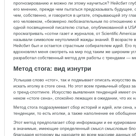
прогнозированию и можно ли этому научиться? Нейсбит глу
его мнению, прежде чем пытаться предсказывать будущее, 
чем, собственно, и говорится в цитате, открывающей эту гла
его человеком, «безмерно любознательным по отношению к 
одной посвященной писателю статье, опубликованной в USA T
просматривать «сотни газет и журналов, от Scientific Americ
называли символом неутолимой жажды знаний. В возрасте в
Нейсбит был и остается страстным собирателем идей. Его 
вдохновлял меня смотреть на мир под таким же широким уг
разработал собственный метод для работы с трендами — ме
Метод стога: вид изнутри
Услышав слово «стог», так и подмывает описать искусство в
искать иголку в стоге сена. Но этот всем привычный образ 
о тренд-споттинге. Искусство выявления тенденций имеет о
неком «стоге сена», спокойно лежащих в ожидании, что их н
Метод стога подразумевает сбор историй и идей, или сена,
тенденции, то есть иголки, а также наполнение ее обобще
Этот метод предполагает сбор информации и ее курировани
в значимые, имеющие определенный смысл смысловые блоки
благодаря которому вы находите во всем массиве данных о