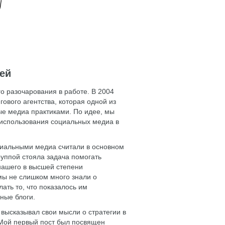
дей
го разочарования в работе. В 2004
гового агентства, которая одной из
е медиа практиками. По идее, мы
использования социальных медиа в
оциальными медиа считали в основном
руппой стояла задача помогать
нашего в высшей степени
мы не слишком много знали о
ать то, что показалось им
ные блоги.
ом высказывал свои мысли о стратегии в
 Мой первый пост был посвящен