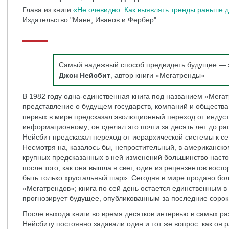
Глава из книги
«Не очевидно. Как выявлять тренды раньше д
Издательство "Манн, Иванов и Фербер"
Самый надежный способ предвидеть будущее — э
Джон Нейсбит
, автор книги «Мегатренды»
В 1982 году одна-единственная книга под названием «Мега
представление о будущем государств, компаний и общества
первых в мире предсказал эволюционный переход от индуст
информационному; он сделал это почти за десять лет до р
Нейсбит предсказал переход от иерархической системы к се
Несмотря на, казалось бы, непростительный, в американском
крупных предсказанных в ней изменений большинство насто
после того, как она вышла в свет, один из рецензентов вос
быть только хрустальный шар». Сегодня в мире продано бо
«Мегатрендов»; книга по сей день остается единственным в
прогнозирует будущее, опубликованным за последние сорок 
После выхода книги во время десятков интервью в самых р
Нейсбиту постоянно задавали один и тот же вопрос: как он р