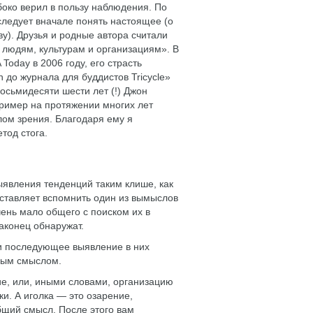
боко верил в пользу наблюдения. По
следует вначале понять настоящее (о
ву). Друзья и родные автора считали
людям, культурам и организациям». В
oday в 2006 году, его страсть
an до журнала для буддистов Tricycle»
осьмидесяти шести лет (!) Джон
пример на протяжении многих лет
лом зрения. Благодаря ему я
тод стога.
ыявления тенденций таким клише, как
заставляет вспомнить один из вымыслов
чень мало общего с поиском их в
аконец обнаружат.
 и последующее выявление в них
нным смыслом.
е, или, иными словами, организацию
. А иголка — это озарение,
бщий смысл. После этого вам