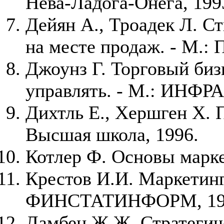
Нева-Ладога-Онега, 199
Дейян А., Троадек Л. С
на месте продаж. - М.: 
Джоунз Г. Торговый бизн
управлять. - М.: ИНФРА
Дихтль Е., Хершген Х. П
Высшая школа, 1996.
Котлер Ф. Основы маркет
Крестов И.И. Маркетинг
ФИНСТАТИНФОРМ, 19
Ламбен Ж.Ж. Стратегиче