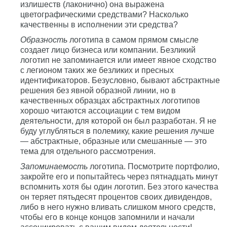
излишеств (лаконично) она выражена
цветографическими средствами? Насколько
качественны в исполнении эти средства?
Образность
логотипа в самом прямом смысле
создает лицо бизнеса или компании. Безликий
логотип не запоминается или имеет явное сходство
с легионом таких же безликих и пресных
идентификаторов. Безусловно, бывают абстрактные
решения без явной образной линии, но в
качественных образцах абстрактных логотипов
хорошо читаются ассоциации с тем видом
деятельности, для которой он был разработан. Я не
буду углубляться в полемику, какие решения лучше
— абстрактные, образные или смешанные — это
тема для отдельного рассмотрения.
Запоминаемость
логотипа. Посмотрите портфолио,
закройте его и попытайтесь через пятнадцать минут
вспомнить хотя бы один логотип. Без этого качества
он теряет пятьдесят процентов своих дивидендов,
либо в него нужно вливать слишком много средств,
чтобы его в конце концов запомнили и начали