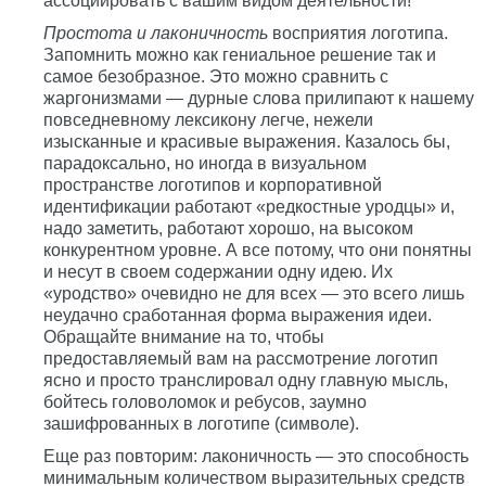
ассоциировать с вашим видом деятельности!
Простота и лаконичность
восприятия логотипа.
Запомнить можно как гениальное решение так и
самое безобразное. Это можно сравнить с
жаргонизмами — дурные слова прилипают к нашему
повседневному лексикону легче, нежели
изысканные и красивые выражения. Казалось бы,
парадоксально, но иногда в визуальном
пространстве логотипов и корпоративной
идентификации работают «редкостные уродцы» и,
надо заметить, работают хорошо, на высоком
конкурентном уровне. А все потому, что они понятны
и несут в своем содержании одну идею. Их
«уродство» очевидно не для всех — это всего лишь
неудачно сработанная форма выражения идеи.
Обращайте внимание на то, чтобы
предоставляемый вам на рассмотрение логотип
ясно и просто транслировал одну главную мысль,
бойтесь головоломок и ребусов, заумно
зашифрованных в логотипе (символе).
Еще раз повторим: лаконичность — это способность
минимальным количеством выразительных средств