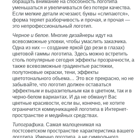
обращать внимание на способность логотипа
уменьшаться и увеличиваться без потери качества.
Если мелкие детали исчезают, буквы «слипаются»,
форма теряет разборчивость и прочая, и прочая —
это непрофессиональный логотип.
Черное и белое.
Многие дизайнеры идут на
всевозможные уловки, чтобы умаслить заказчика.
Одна из них — создание яркой (до рези в глазах)
цветовой гаммы логотипа. Здесь можно встретить
столь популярные сегодня эффекты прозрачности, а
также всевозможные градиентые растяжки,
полутоновые окраски, тени, эффекты
цветотонального объема… Это все прекрасно, но не
забывайте, что логотип должен оставаться
эффектным и выразительным как в цветном, так и в
черно-белом вариантах. И да не обманут Вас
цветные красивости, если вы, конечно, не хотите
ограничится коммуникацией логотипа в Интернет-
пространстве и медийных средствах.
Типографика.
Самая малоценимая на
постсоветском пространстве характеристика вашего
логотипа. Именно логотипа, а не символьного