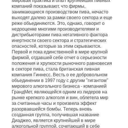
Мировая практика и опыт крупнейших пивных
компаний показывают, что фирмы,
занимающиеся производством пива, нечасто
выходят далеко за рамки своего сектора и еще
реже объединяются. Это, однако, говорит о
недооценке многими производителями и
дистрибьюторами пива негативного фактора
инертности своего сектора и стратегических
опасностей, которые за этим скрываются.
Первой и пока единственной в мире крупной
фирмой, отдавшей себе отчет о серьезности
положения и хрупкости рыночного равновесия
в секторе пива, стала британская пивная
компания Гиннесс. Весть о ее добровольном
объединении в 1997 году с другим "гигантом"
мирового алкогольного бизнеса - компанией
ГрандМет, являющейся одним из лидеров на
рынке крепкого алкоголя и вин, облетела мир
за считанные часы и произвела эффект
разорвавшейся бомбы. Теперь вновь
созданная группа, получившая название
Диаджео, является крупнейшей в мире
алкогольной группой, сочетающей в себе